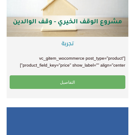
تجربة
[vc_gitem_wocommerce post_type="product"
product_field_key="price" show_label="" align="center"]
التفاصيل