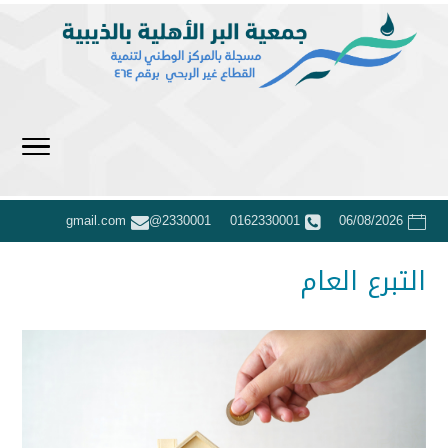
2330001@gmail.com
0162330001
06/08/2026
التبرع العام