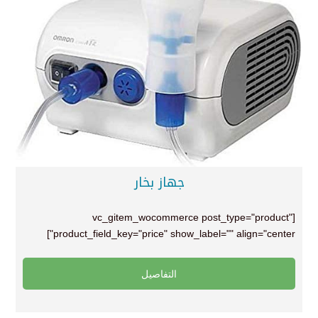
جهاز بخار
[vc_gitem_wocommerce post_type="product"
product_field_key="price" show_label="" align="center"]
التفاصيل