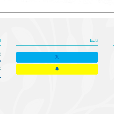
تابعنا
ا
m
1