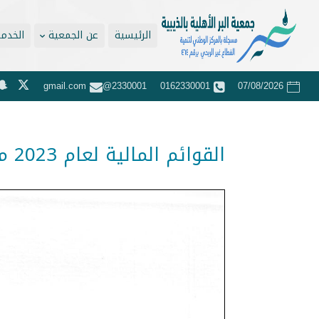
الرئيسية
عن الجمعية
الخدما
2330001@gmail.com
0162330001
07/08/2026
القوائم المالية لعام 2023 م