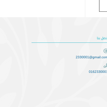
تصل بنا
2330001@gmail.co
016233000